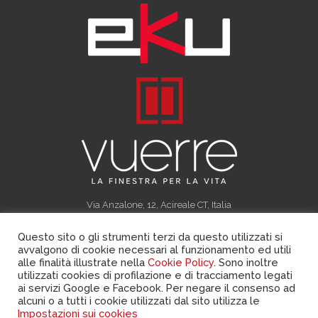
Via Anzalone, 12, Acireale CT, Italia
Tel. +39 095 767 2016 – info@finestrevuerre.it
Privacy policy
|
Cookie policy
|
Area riservata
Questo sito o gli strumenti terzi da questo utilizzati si
avvalgono di cookie necessari al funzionamento ed utili
alle finalità illustrate nella
Cookie Policy
. Sono inoltre
utilizzati cookies di profilazione e di tracciamento legati
ai servizi Google e Facebook. Per negare il consenso ad
alcuni o a tutti i cookie utilizzati dal sito utilizza le
Impostazioni sui cookies